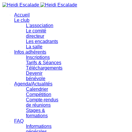
précédente
précédent
suivante
suivant
Accueil
Le club
L'association
Le comité
directeur
Les encadrants
La salle
Infos adhérents
Inscriptions
Tarifs & Séances
Téléchargements
Devenir
bénévole
Agenda/Actualités
Calendrier
Compétition
Compte-rendus
de réunions
Stages &
formations
FAQ
Informations
générales