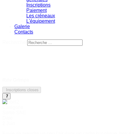
Inscriptions
Paiement
Les créneaux
L'équipement
Galerie
Contacts
Rechercher
Rdv Grimpe
Inscriptions closes
7
Catégorie
Sortie SNE
Date
2 Juin
Envie de prendre un peu l'air dans un cadre bucolique, bercé pa