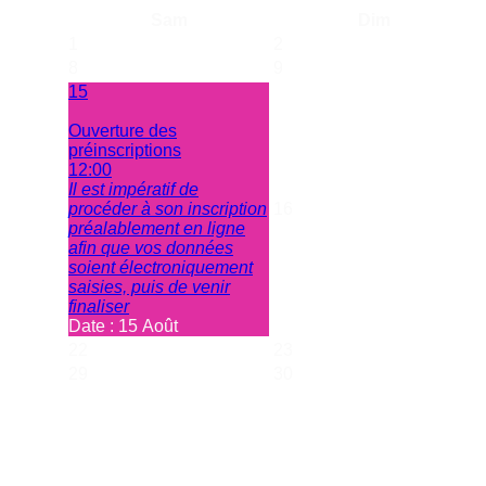
Sam
Dim
1
2
8
9
15
Ouverture des
préinscriptions
12:00
Il est impératif de
procéder à son inscription
16
préalablement en ligne
afin que vos données
soient électroniquement
saisies, puis de venir
finaliser
Date :
15 Août
22
23
29
30