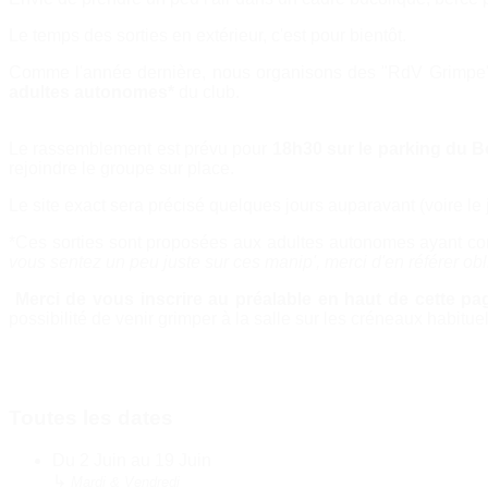
Le temps des sorties en extérieur, c'est pour bientôt.
Comme l'année dernière, nous organisons des "RdV Grimp
adultes autonomes*
du club.
Le rassemblement est prévu pour
18h30 sur le parking du B
rejoindre le groupe sur place.
Le site exact sera précisé quelques jours auparavant (voire le j
*Ces sorties sont proposées aux adultes autonomes ayant c
vous sentez un peu juste sur ces manip', merci d'en référer ob
Merci de vous inscrire au préalable en haut de cette pa
possibilité de venir grimper à la salle sur les créneaux habitue
Toutes les dates
Du
2 Juin
au
19 Juin
↳
Mardi & Vendredi