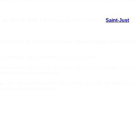
e"
au site du Boël à Bruz
, ou sur les rochers de
Saint-Just
. C
oël, (ou sur le parking du Cosec pour un départ imminent v
our-même), selon la météo et la praticabilité.
onnaissance des manips suivantes:
Descente en rappel, et mani
ligatoirement aux encadrants.
ge
, afin de nous permettre d'évaluer la quantité de matériel à 
ls du mardi et du vendredi).