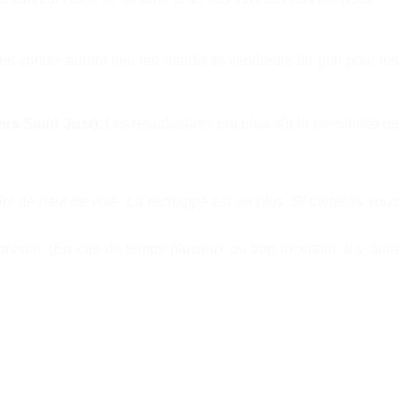
es sorties auront lieu les mardis et vendredis de juin pour les
ers Saint Just).
Les retardataires ont bien-sûr la possibilité de
p' de haut de voie. La réchappe est un plus. Si toutefois vous
prévoir. (En cas de temps pluvieux ou trop incertain, il y aura