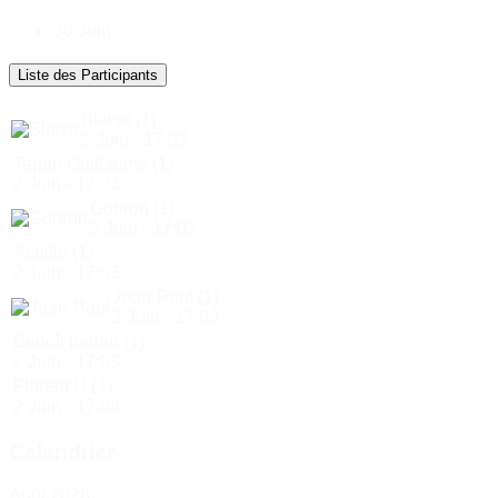
30 Juin
Liste des Participants
Blaise
(1)
2 Juin - 17:03
Tarpin Guillaume
(1)
2 Juin - 17:03
Gobron
(1)
2 Juin - 17:03
Achille
(1)
2 Juin - 17:03
Jean-Paul
(1)
2 Juin - 17:03
Benoît hedan
(1)
2 Juin - 17:03
Florent H
(1)
2 Juin - 17:03
Calendrier
Août 2026