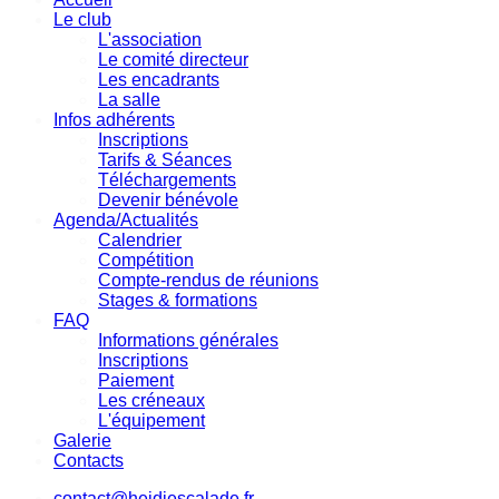
Le club
L'association
Le comité directeur
Les encadrants
La salle
Infos adhérents
Inscriptions
Tarifs & Séances
Téléchargements
Devenir bénévole
Agenda/Actualités
Calendrier
Compétition
Compte-rendus de réunions
Stages & formations
FAQ
Informations générales
Inscriptions
Paiement
Les créneaux
L'équipement
Galerie
Contacts
contact@heidiescalade.fr