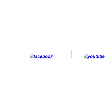
L'asso de grimpe Bruzoise
a chaleur moite de la salle et de ses faux cailloux résineux ?