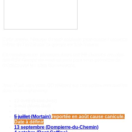
Cette année, l'équipe d'Heidi souhaite promouvoir l'essence
même de l'escalade: la grimpe en Site Naturel.
En conséquence, plusieurs dates ont été choisies (en plus
des RdV Grimpe du mois de juin) pour vous permettre de
(re)découvrir les sites des environs.
Jean-Paul sera votre GO référent sur ces sorties mensuelles
dont voici le planning:
12 avril (Saint-Just)
3 mai (Mont-Dol)
7 juin (Ile aux pies)
5 juillet
(Mortain)
reportée en août cause canicule.
Date à définir
13 septembre (Dompierre-du-Chemin)