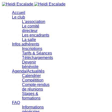
précédente
précédent
suivante
suivant
Accueil
Le club
L'association
Le comité
directeur
Les encadrants
La salle
Infos adhérents
Inscriptions
Tarifs & Séances
Téléchargements
Devenir
bénévole
Agenda/Actualités
Calendrier
Compétition
Compte-rendus
de réunions
Stages &
formations
FAQ
Informations
générales