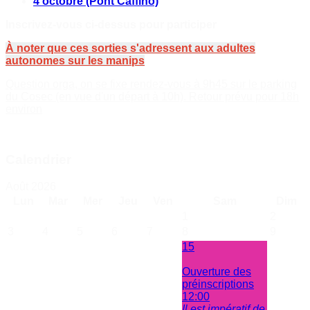
4 octobre (Pont Caffino)
Inscrivez-vous ci-dessus pour participer
À noter que ces sorties s'adressent aux adultes
autonomes sur les manips
Question orga, on se fixe rendez-vous à 9h45 sur le parking
du Cosec (en vue d'un départ à 10h). Retour prévu pour 18h
environ
Calendrier
Août 2026
Lun
Mar
Mer
Jeu
Ven
Sam
Dim
1
2
3
4
5
6
7
8
9
15
Ouverture des
préinscriptions
12:00
Il est impératif de