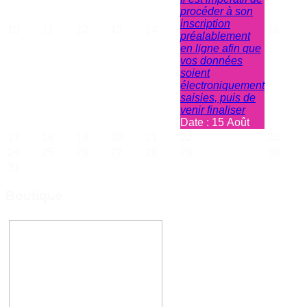
procéder à son
inscription
10
11
12
13
14
16
préalablement
en ligne afin que
vos données
soient
électroniquement
saisies, puis de
venir finaliser
Date :
15 Août
17
18
19
20
21
22
23
24
25
26
27
28
29
30
31
Boutique