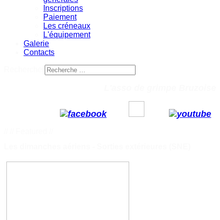
Inscriptions
Paiement
Les créneaux
L'équipement
Galerie
Contacts
Rechercher
L'asso de grimpe Bruzoise
// //
Featured
//
Les dimanches aériens - Sorties extérieures (SNE)