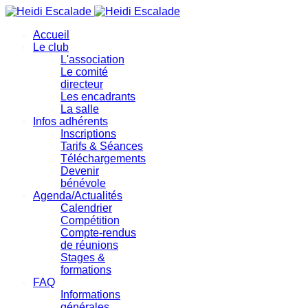
précédente
précédent
suivante
suivant
Accueil
Le club
L'association
Le comité
directeur
Les encadrants
La salle
Infos adhérents
Inscriptions
Tarifs & Séances
Téléchargements
Devenir
bénévole
Agenda/Actualités
Calendrier
Compétition
Compte-rendus
de réunions
Stages &
formations
FAQ
Informations
générales