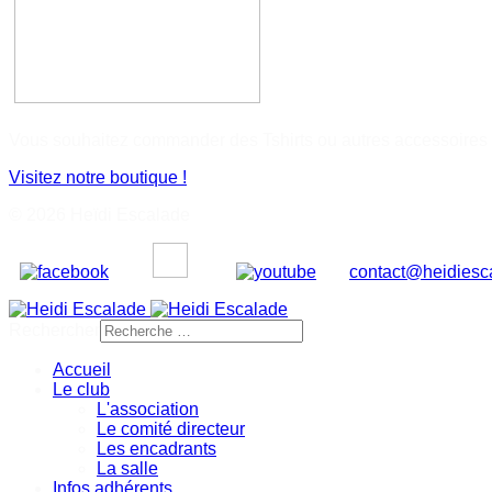
Vous souhaitez commander des Tshirts ou autres accessoires
Visitez notre boutique !
© 2026 Heïdi Escalade
contact@heidiesca
Rechercher
Accueil
Le club
L'association
Le comité directeur
Les encadrants
La salle
Infos adhérents