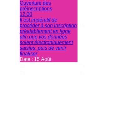
Ouverture des
préinscriptions
12:00
Il est impératif de
procéder à son inscription
16
préalablement en ligne
afin que vos données
soient électroniquement
saisies, puis de venir
finaliser
Date :
15 Août
22
23
29
30