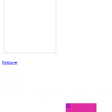
Retour⬅️
Calendrier
Août 2026
Lun
Mar
Mer
Jeu
Ven
Sam
Dim
1
2
3
4
5
6
7
8
9
15