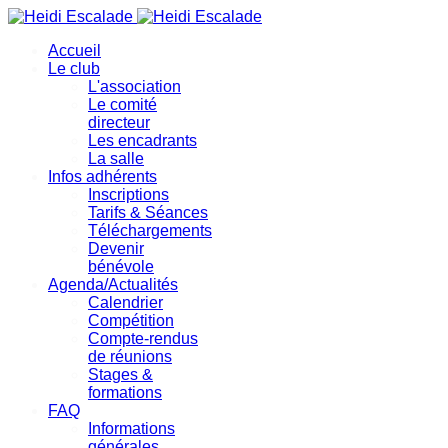
précédente
précédent
suivante
suivant
Accueil
Le club
L'association
Le comité
directeur
Les encadrants
La salle
Infos adhérents
Inscriptions
Tarifs & Séances
Téléchargements
Devenir
bénévole
Agenda/Actualités
Calendrier
Compétition
Compte-rendus
de réunions
Stages &
formations
FAQ
Informations
générales