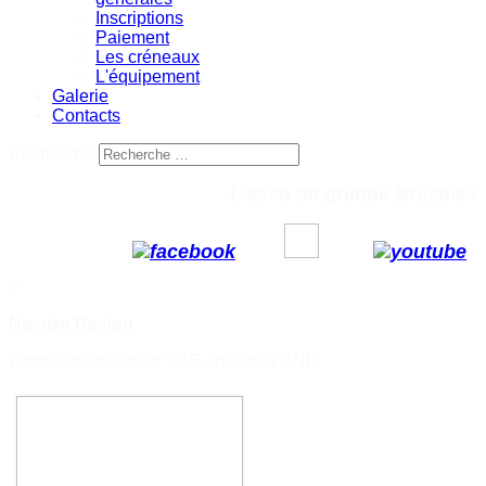
Inscriptions
Paiement
Les créneaux
L'équipement
Galerie
Contacts
Rechercher
L'asso de grimpe Bruzoise
//
Nicolas Reslou
Formation: Initiateur SAE, Initiateur SNE