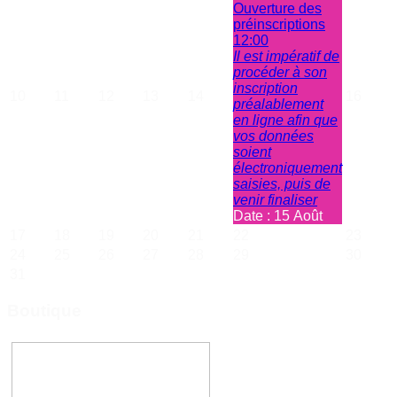
Ouverture des
préinscriptions
12:00
Il est impératif de
procéder à son
inscription
10
11
12
13
14
16
préalablement
en ligne afin que
vos données
soient
électroniquement
saisies, puis de
venir finaliser
Date :
15 Août
17
18
19
20
21
22
23
24
25
26
27
28
29
30
31
Boutique