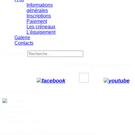
Informations
générales
Inscriptions
Paiement
Les créneaux
L'équipement
Galerie
Contacts
Rechercher
L'asso de grimpe Bruzoise
Cours enfants 3
Catégorie
Cours enfants
Date
7 Mai
18:00
-
19:30
Encadrement: Corentin, Christophe, Leszek...