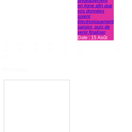
préalablement
en ligne afin que
vos données
soient
électroniquement
saisies, puis de
venir finaliser
Date :
15 Août
17
18
19
20
21
22
23
24
25
26
27
28
29
30
31
Boutique