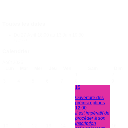
Toutes les dates
Du
27 Avril
18:00
au
13 Juin
19:30
↳
Jeudi
Calendrier
Août 2026
Lun
Mar
Mer
Jeu
Ven
Sam
Dim
1
2
3
4
5
6
7
8
9
15
Ouverture des
préinscriptions
12:00
Il est impératif de
procéder à son
inscription
10
11
12
13
14
16