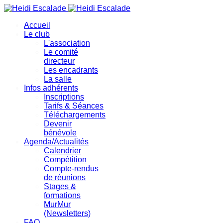
précédente
précédent
suivante
suivant
Accueil
Le club
L'association
Le comité
directeur
Les encadrants
La salle
Infos adhérents
Inscriptions
Tarifs & Séances
Téléchargements
Devenir
bénévole
Agenda/Actualités
Calendrier
Compétition
Compte-rendus
de réunions
Stages &
formations
MurMur
(Newsletters)
FAQ