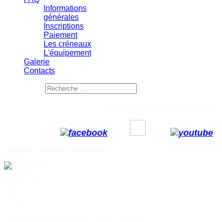
Informations
générales
Inscriptions
Paiement
Les créneaux
L'équipement
Galerie
Contacts
Rechercher
L'asso de grimpe Bruzoise
Créneau adultes autonomes
Catégorie
Cours adultes
Date
13 Mai
20:00
-
22:30
Encadrement Stéphane, Anne, Nathalie...