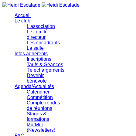
précédente
précédent
suivante
suivant
Accueil
Le club
L'association
Le comité
directeur
Les encadrants
La salle
Infos adhérents
Inscriptions
Tarifs & Séances
Téléchargements
Devenir
bénévole
Agenda/Actualités
Calendrier
Compétition
Compte-rendus
de réunions
Stages &
formations
MurMur
(Newsletters)
FAQ