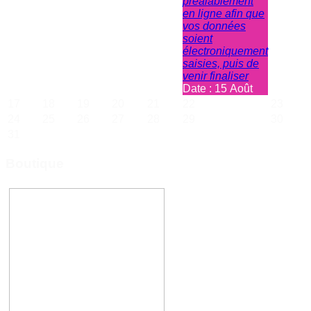
préalablement
en ligne afin que
vos données
soient
électroniquement
saisies, puis de
venir finaliser
Date :
15 Août
17
18
19
20
21
22
23
24
25
26
27
28
29
30
31
Boutique