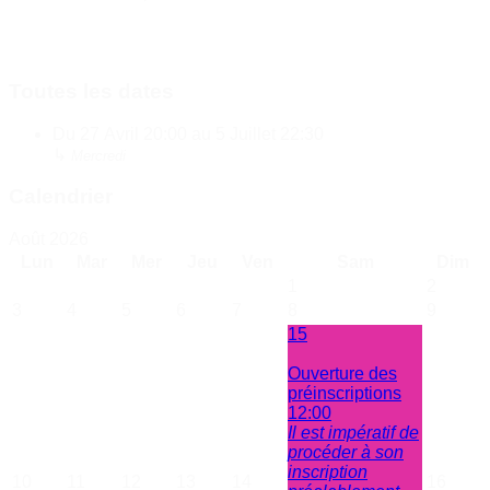
Toutes les dates
Du
27 Avril
20:00
au
5 Juillet
22:30
↳
Mercredi
Calendrier
Août 2026
Lun
Mar
Mer
Jeu
Ven
Sam
Dim
1
2
3
4
5
6
7
8
9
15
Ouverture des
préinscriptions
12:00
Il est impératif de
procéder à son
inscription
10
11
12
13
14
16