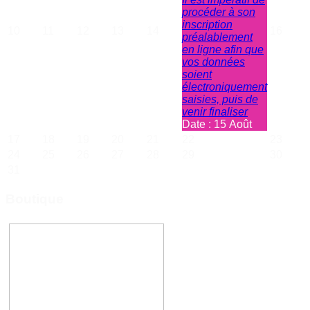
procéder à son
inscription
10
11
12
13
14
16
préalablement
en ligne afin que
vos données
soient
électroniquement
saisies, puis de
venir finaliser
Date :
15 Août
17
18
19
20
21
22
23
24
25
26
27
28
29
30
31
Boutique