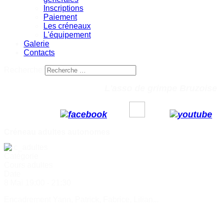
Inscriptions
Paiement
Les créneaux
L'équipement
Galerie
Contacts
Rechercher
L'asso de grimpe Bruzoise
Créneau adultes autonomes
Catégorie
Cours adultes
Date
8 Mai
19:00
-
21:30
Encadrement Yann, Patrick, Fabrice, Lilian...