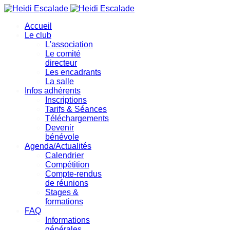
précédente
précédent
suivante
suivant
Accueil
Le club
L'association
Le comité
directeur
Les encadrants
La salle
Infos adhérents
Inscriptions
Tarifs & Séances
Téléchargements
Devenir
bénévole
Agenda/Actualités
Calendrier
Compétition
Compte-rendus
de réunions
Stages &
formations
FAQ
Informations
générales