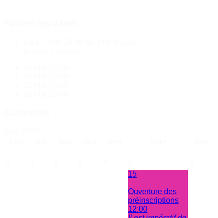
Toutes les dates
Du
27 Avril
19:00
au
14 Mai
21:30
↳
Mardi & Vendredi
29 Mai
19:00
26 Mai
19:00
22 Mai
19:00
19 Mai
19:00
Calendrier
Août 2026
Lun
Mar
Mer
Jeu
Ven
Sam
Dim
1
2
3
4
5
6
7
8
9
15
Ouverture des
préinscriptions
12:00
Il est impératif de